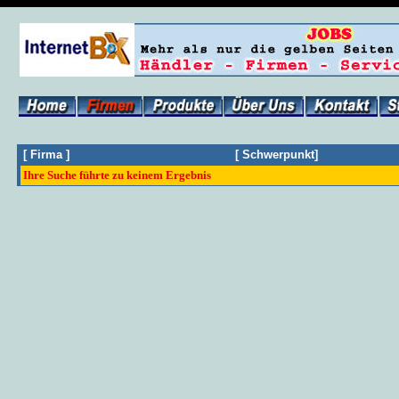
[
Firma
]
[
Schwerpunkt
]
Ihre Suche führte zu keinem Ergebnis