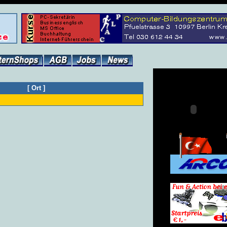
[
Ort
]