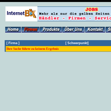
[
Firma
]
[
Schwerpunkt
]
Ihre Suche führte zu keinem Ergebnis