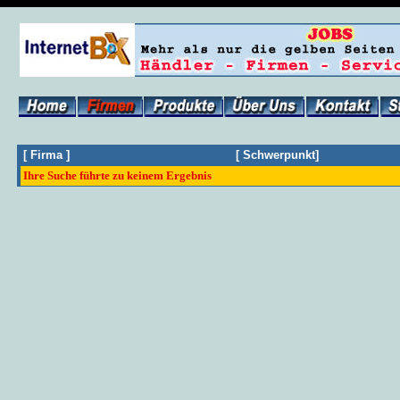
[
Firma
]
[
Schwerpunkt
]
Ihre Suche führte zu keinem Ergebnis