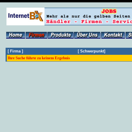
[
Firma
]
[
Schwerpunkt
]
Ihre Suche führte zu keinem Ergebnis