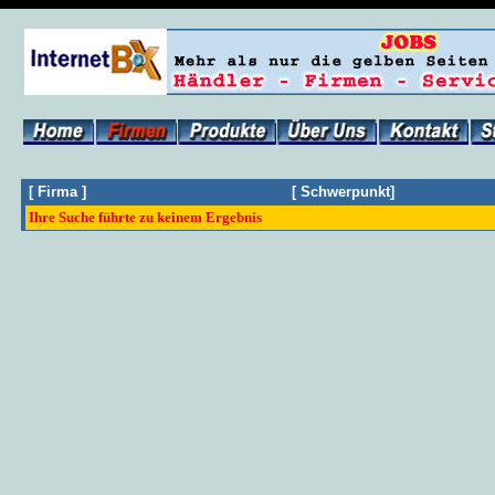
[
Firma
]
[
Schwerpunkt
]
Ihre Suche führte zu keinem Ergebnis