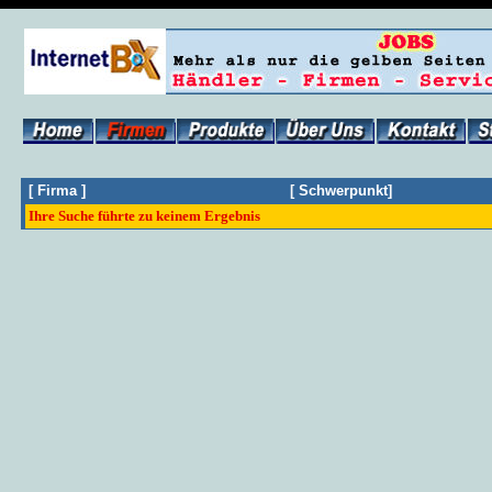
[
Firma
]
[
Schwerpunkt
]
Ihre Suche führte zu keinem Ergebnis