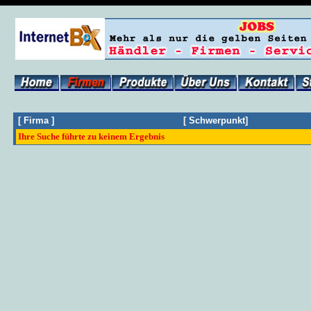
[
Firma
]
[
Schwerpunkt
]
Ihre Suche führte zu keinem Ergebnis