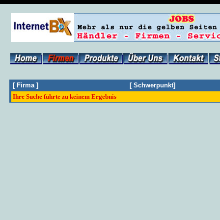
[
Firma
]
[
Schwerpunkt
]
Ihre Suche führte zu keinem Ergebnis