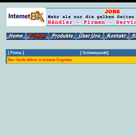
[
Firma
]
[
Schwerpunkt
]
Ihre Suche führte zu keinem Ergebnis