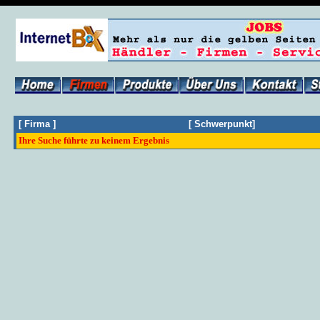
[
Firma
]
[
Schwerpunkt
]
Ihre Suche führte zu keinem Ergebnis