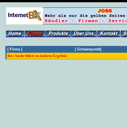
[
Firma
]
[
Schwerpunkt
]
Ihre Suche führte zu keinem Ergebnis