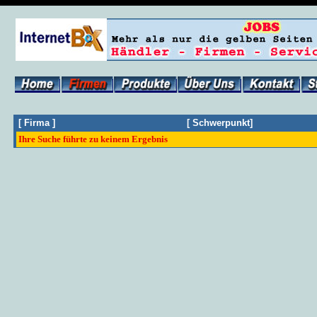
[
Firma
]
[
Schwerpunkt
]
Ihre Suche führte zu keinem Ergebnis