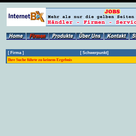
[
Firma
]
[
Schwerpunkt
]
Ihre Suche führte zu keinem Ergebnis