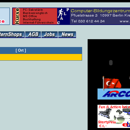
[
Ort
]