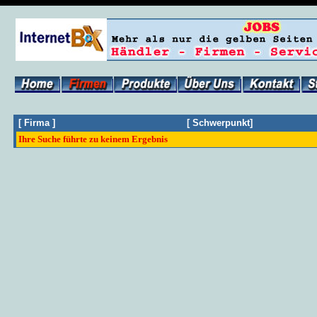
[
Firma
]
[
Schwerpunkt
]
Ihre Suche führte zu keinem Ergebnis