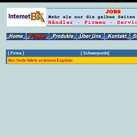
[
Firma
]
[
Schwerpunkt
]
Ihre Suche führte zu keinem Ergebnis