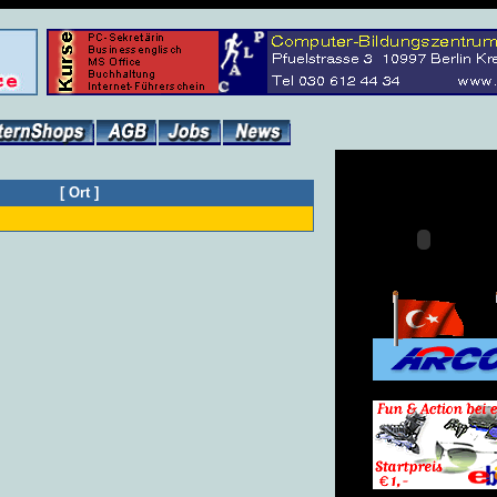
[
Ort
]