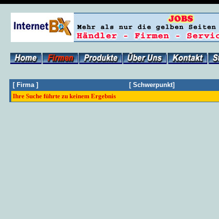
[
Firma
]
[
Schwerpunkt
]
Ihre Suche führte zu keinem Ergebnis